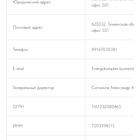
Юридический адрес
офис 501
625032, Тюменская область
Почтовый адрес
офис 501
Телефон
89167030381
E-mail
Energokomplex.tyumen@ya
Генеральный директор
Ситников Александр Анат
ОГРН
1167232080465
ИНН
7203394515