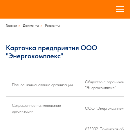
Главная
»
Документы
»
Реквизиты
Карточка предприятия ООО
"Энергокомплекс"
Общество с ограниченно 
Полное наименование организации
"Энергокомплекс"
Сокращенное наименование
ООО "Энергокомплекс"
организации
625032, Тюменская область